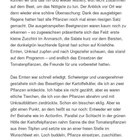
auf dem Beet, um das Nötigste zu tun. Der Anblick vor Ort war
dann wieder eine schöne Überraschung: Dank des ausgiebigen
Regens hatten fast alle Pflanzen noch mal einen riesigen Satz
gemacht. Die ausgetrampelten Beetgrenzen waren kaum noch zu
erkennen – so zugewachsen präsentierte sich das Feld: erste
kleine Zucchini im Anmarsch, die Salate kurz vor dem Bersten,
der dunkelgrün leuchtende Spinat fast schon auf Kniehöhe.
Ernten, Unkraut zupfen und nach Ungeziefer schauen, das stand
auf dem Programm – und endlich das Einsetzen der
Tomatenpflanzen, die Freunde für uns vorbereitet hatten.
Das Ernten war schnell erledigt. Schwieriger und unangenehmer
gestaltete sich das Beseitigen der Kartoffelkäfer, die ich an zwei
Pflanzen entdeckte. Ich habe sie nicht gezählt, aber es waren
etliche Tierchen, die ich von den Pflanzen abnahm und mit
Unkrautblättern zerdrückte. Schon ein bisschen eklig. Aber es
gibt einen Punkt, an dem heißt es nur noch: Entweder wir oder
ihr! Beinahe wie im Actionfim. Parallel zur Schlacht in der grünen
Hölle der Kartoffelpflanzen nahm Sanne die drei Tomatenpflanzen
aus ihren Töpfen und setzte sie an einer freien Stelle im
Wunschbeet ein. Loch buddeln, Pflanze einsetzen, zuschütten.