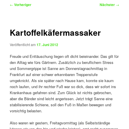
Beitragsnavigation
←
Vorheriger
Nächster
→
Kartoffelkäfermassaker
Veröffentlicht am
17. Juni 2012
Freude und Enttäuschung liegen oft dicht beieinander. Das gilt für
den Alltag wie fürs Gärtnern. Zusätzlich zu beruflichem Stress
und Sommergrippe ist Sanne am Donnerstagnachmittag in
Frankfurt auf einer schwer erkennbaren Treppenstufe
umgeknickt. Als sie später nach Hause kam, konnte sie kaum
noch laufen, und ihr rechter Fuß war so dick, dass wir sofort ins
Krankenhaus gefahren sind. Zum Glück ist nichts gebrochen,
aber die Bänder sind leicht angerissen. Jetzt trägt Sanne eine
stabilisierende Schiene, soll den Fuß in Maßen bewegen und
vorsichtig belasten.
Also waren wir gestern, Freitagvormittag (als Selbstständige
können wir uns das hin und wieder leisten), erst recht zusammen