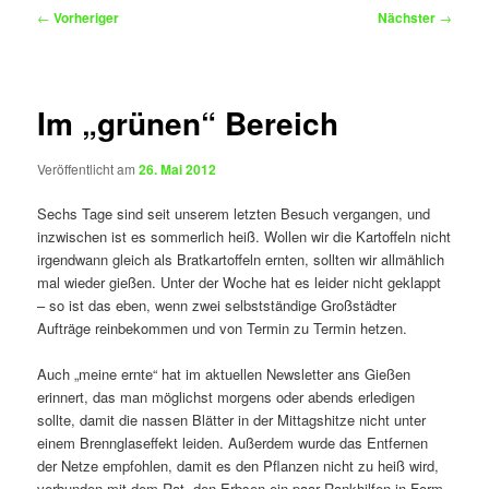
Beitragsnavigation
←
Vorheriger
Nächster
→
Im „grünen“ Bereich
Veröffentlicht am
26. Mai 2012
Sechs Tage sind seit unserem letzten Besuch vergangen, und
inzwischen ist es sommerlich heiß. Wollen wir die Kartoffeln nicht
irgendwann gleich als Bratkartoffeln ernten, sollten wir allmählich
mal wieder gießen. Unter der Woche hat es leider nicht geklappt
– so ist das eben, wenn zwei selbstständige Großstädter
Aufträge reinbekommen und von Termin zu Termin hetzen.
Auch „meine ernte“ hat im aktuellen Newsletter ans Gießen
erinnert, das man möglichst morgens oder abends erledigen
sollte, damit die nassen Blätter in der Mittagshitze nicht unter
einem Brennglaseffekt leiden. Außerdem wurde das Entfernen
der Netze empfohlen, damit es den Pflanzen nicht zu heiß wird,
verbunden mit dem Rat, den Erbsen ein paar Rankhilfen in Form