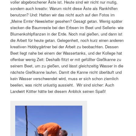
voller abgebrochener Äste ist. Heute sind wir nicht nur mutig,
sondern auch kreativ: Warum nicht diese Äste als Rankhilfen
benutzen? Und: Hatten wir das nicht auch auf den Fotos im
„Meine Ernte“-Newsletter gesehen? Gesagt getan. Wenig später
stecken die Baumreste bei den Erbsen im Beet und Sellerie- wie
Blumenkohlpflanzen in der Erde. Noch mal gießen, und dann ist
die Arbeit für heute getan. Gelegenheit, noch kurz einen anderen
kreativen Hobbygärtner bei der Arbeit zu beobachten. Dessen
Beet liegt nahe bei einem der Wassertanks, und der Kollege hat
offenbar wenig Zeit: Deshalb flitzt er mit gefüllter Gießkanne zu
seinem Beet, um zu gießen, und lässt gleichzeitig Wasser in die
nächste Gießkanne laufen. Damit die Kanne nicht überläuft und
kein Wasser verschwendet wird, muss er sich schon ziemlich
beeilen, was nicht unlustig aussieht. Wir sind sicher: Auch
Landwirt Kötter hätte bei diesem Anblick seinen Spaß!