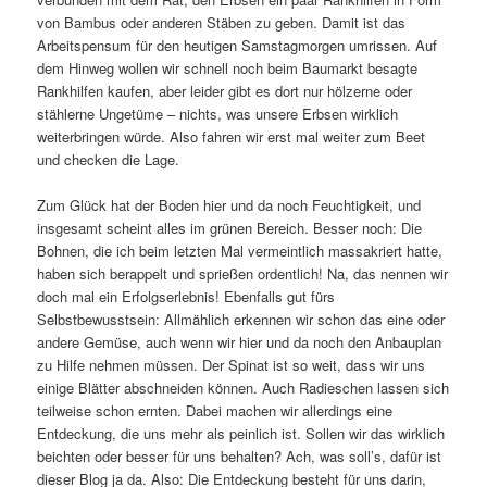
von Bambus oder anderen Stäben zu geben. Damit ist das
Arbeitspensum für den heutigen Samstagmorgen umrissen. Auf
dem Hinweg wollen wir schnell noch beim Baumarkt besagte
Rankhilfen kaufen, aber leider gibt es dort nur hölzerne oder
stählerne Ungetüme – nichts, was unsere Erbsen wirklich
weiterbringen würde. Also fahren wir erst mal weiter zum Beet
und checken die Lage.
Zum Glück hat der Boden hier und da noch Feuchtigkeit, und
insgesamt scheint alles im grünen Bereich. Besser noch: Die
Bohnen, die ich beim letzten Mal vermeintlich massakriert hatte,
haben sich berappelt und sprießen ordentlich! Na, das nennen wir
doch mal ein Erfolgserlebnis! Ebenfalls gut fürs
Selbstbewusstsein: Allmählich erkennen wir schon das eine oder
andere Gemüse, auch wenn wir hier und da noch den Anbauplan
zu Hilfe nehmen müssen. Der Spinat ist so weit, dass wir uns
einige Blätter abschneiden können. Auch Radieschen lassen sich
teilweise schon ernten. Dabei machen wir allerdings eine
Entdeckung, die uns mehr als peinlich ist. Sollen wir das wirklich
beichten oder besser für uns behalten? Ach, was soll’s, dafür ist
dieser Blog ja da. Also: Die Entdeckung besteht für uns darin,