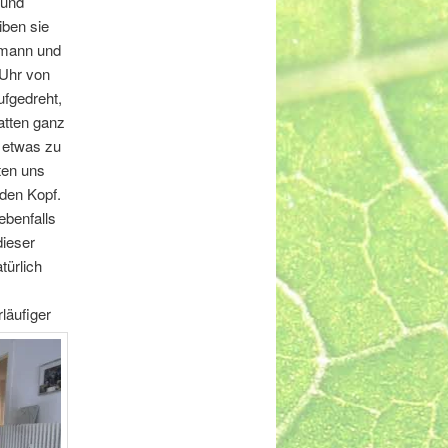
 und
iben sie
rmann und
Uhr von
ufgedreht,
hatten ganz
 etwas zu
ten uns
 den Kopf.
ebenfalls
dieser
türlich
läufiger