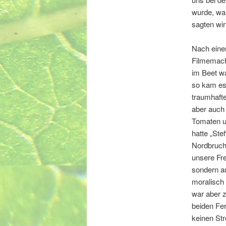
wurde, war
sagten wir
Nach eine
Filmemach
im Beet wa
so kam es 
traumhaft
aber auch
Tomaten u
hatte „St
Nordbruch 
unsere Fre
sondern au
moralisch 
war aber z
beiden Fe
keinen St