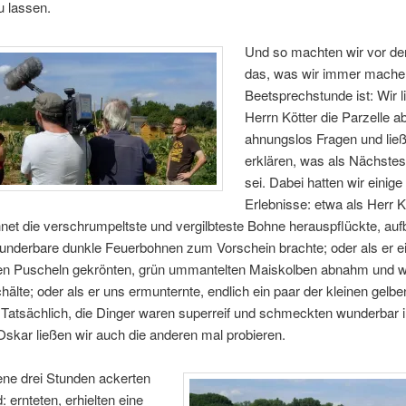
 lassen.
Und so machten wir vor d
das, was wir immer mache
Beetsprechstunde ist: Wir l
Herrn Kötter die Parzelle ab
ahnungslos Fragen und lie
erklären, was als Nächstes
sei. Dabei hatten wir einige
Erlebnisse: etwa als Herr K
et die verschrumpeltste und vergilbteste Bohne herauspflückte, auf
wunderbare dunkle Feuerbohnen zum Vorschein brachte; oder als er e
en Puscheln gekrönten, grün ummantelten Maiskolben abnahm und w
älte; oder als er uns ermunternte, endlich ein paar der kleinen gelb
 Tatsächlich, die Dinger waren superreif und schmeckten wunderbar i
Oskar ließen wir auch die anderen mal probieren.
ne drei Stunden ackerten
: ernteten, erhielten eine