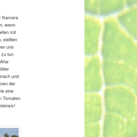
er Kamera
n, wenn
iefen mit
, stellten
ßen uns
 zu tun
 Aha-
ötter
brach und
inen der
ie eine
en Tomaten
ntensiv!