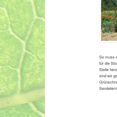
So muss es
für die St
Stelle her
sind wir g
Grünschna
Sendeterm