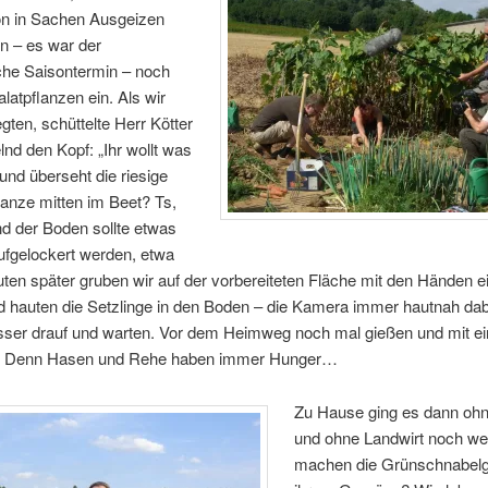
ion in Sachen Ausgeizen
n – es war der
che Saisontermin – noch
alatpflanzen ein. Als wir
egten, schüttelte Herr Kötter
d den Kopf: „Ihr wollt was
und überseht die riesige
anze mitten im Beet? Ts,
d der Boden sollte etwas
aufgelockert werden, etwa
en später gruben wir auf der vorbereiteten Fläche mit den Händen e
d hauten die Setzlinge in den Boden – die Kamera immer hautnah da
ser drauf und warten. Vor dem Heimweg noch mal gießen und mit e
. Denn Hasen und Rehe haben immer Hunger…
Zu Hause ging es dann oh
und ohne Landwirt noch we
machen die Grünschnabelg