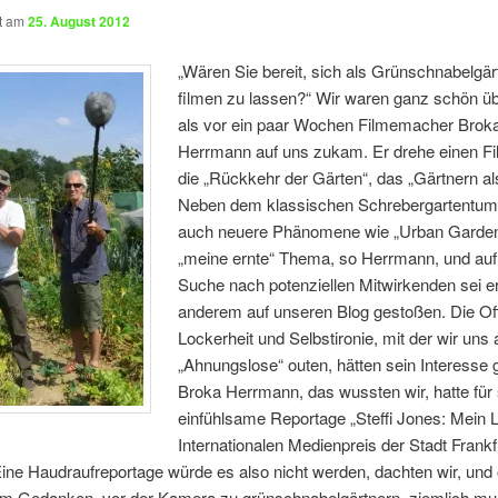
ht am
25. August 2012
„Wären Sie bereit, sich als Grünschnabelgär
filmen zu lassen?“ Wir waren ganz schön üb
als vor ein paar Wochen Filmemacher Brok
Herrmann auf uns zukam. Er drehe einen Fi
die „Rückkehr der Gärten“, das „Gärtnern al
Neben dem klassischen Schrebergartentum
auch neuere Phänomene wie „Urban Garden
„meine ernte“ Thema, so Herrmann, und auf
Suche nach potenziellen Mitwirkenden sei er
anderem auf unseren Blog gestoßen. Die Off
Lockerheit und Selbstironie, mit der wir uns 
„Ahnungslose“ outen, hätten sein Interesse
Broka Herrmann, das wussten wir, hatte für
einfühlsame Reportage „Steffi Jones: Mein 
Internationalen Medienpreis der Stadt Frankf
Eine Haudraufreportage würde es also nicht werden, dachten wir, und
em Gedanken, vor der Kamera zu grünschnabelgärtnern, ziemlich mu