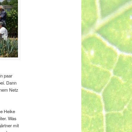
in paar
bei. Dann
inem Netz
ne Heike
iter. Was
ärtner mit