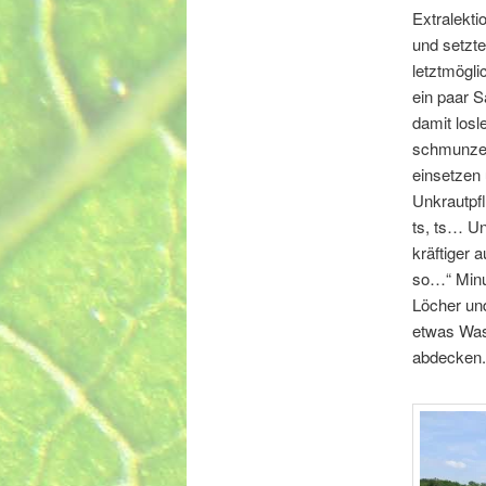
Extralekt
und setzte
letztmögli
ein paar S
damit losl
schmunzeln
einsetzen 
Unkrautpfl
ts, ts… Un
kräftiger 
so…“ Minut
Löcher un
etwas Was
abdecken