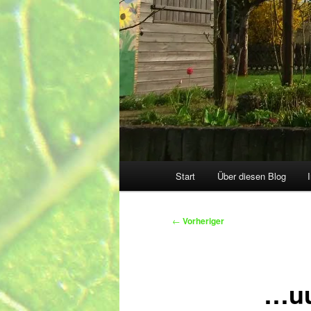
Hauptmenü
Start
Über diesen Blog
Beitragsnavigation
←
Vorheriger
…uu