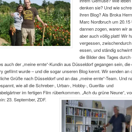
ihrem Gemüse? Wie leben
denken sie? Und wie schre
ihren Blog? Als Broka Her
Marc Nordbruch um 20.15 
dannen zogen, waren wir a
aber auch völlig platt! Wir 
vergessen, zwischendurch
essen, und ständig schwirr
die Bilder des Tages durch
 auch der „meine ernte“-Kundin aus Düsseldorf gegangen sein, die 
ory gefilmt wurde – und die sogar unseren Blog kennt. Wir senden an 
zliche Grüße nach Düsseldorf und an das „meine ernte“-Team. Und na
espannt, wie all die Schreber-, Urban-, Hobby-, Guerilla- und
belgärtner im fertigen Film rüberkommen. „Ach du grüne Neune“, vor
in: 23. September, ZDF.