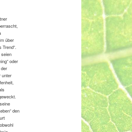
tner
errascht,
a
lm über
s Trend“.
 seien
ing“ oder
 der
 unter
enheit,
als
 geweckt.
 seine
Leben“ den
urt
 obwohl
lmig