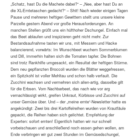
„Schatz, hast Du die Machete dabei?“ – „Nee, aber hast Du an
die XL-Erntetaschen gedacht?“ – Shit! Nach wieder einigen Tagen
Pause und mehreren heftigen Gewittern stellt uns unsere kleine
Parzelle gestern Abend vor große Herausforderungen. An
manchen Stellen grüßt uns ein hüfthoher Dschungel. Einfach mal
das Beet ablaufen und inspizieren geht nicht mehr. Zur
Bestandsaufnahme tasten wir uns, mit Messern und Hacke
balancierend, vorwärts: Im Wunschbeet wuchern Sommerblumen
und Dill, immerhin halten sich die Tomaten tapfer. Die Bohnen
sind trotz Rankhilfe umgesackt, ein Resultat der heftigen Stürme.
Dem neu gepflanzten Broccoli wurden die Blätter weggefressen,
ein Spitzkohl ist voller Mehltau und schon halb verfault. Die
Zucchini wachsen und vermehren sich alien-artig, dasselbe gilt
für die Erbsen. Vom Nachbarbeet, das nach wie vor arg
vernachlässigt wirkt, greifen Unkraut, Kürbisse und Zucchini auf
unser Gemüse über. Und – der „meine ernte“-Newsletter hatte es
angekündigt: Zwei bis drei Kartoffelreihen wurden von Krautfäule
gepackt, die Reihen haben sich gelichtet. Empfehlung der
Experten: sofort ernten! Eigentlich hatten wir nur schnell
vorbeischauen und anschließend noch essen gehen wollen, am
Ende verbringen wir gut zwei Stunden im Gemüsedschungel,